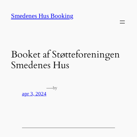
Spring
til
Smedenes Hus Booking
indhold
Booket af Støtteforeningen
Smedenes Hus
—
by
apr 3, 2024