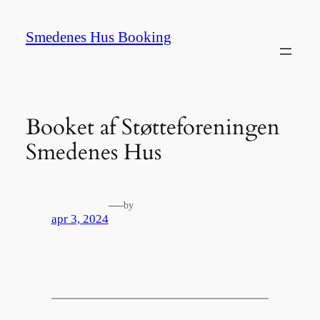
Spring
til
Smedenes Hus Booking
indhold
Booket af Støtteforeningen
Smedenes Hus
—
by
apr 3, 2024