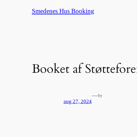
Spring
Smedenes Hus Booking
til
indhold
Booket af Støttefo
—
by
aug 27, 2024