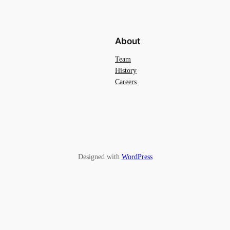
About
Team
History
Careers
Designed with
WordPress