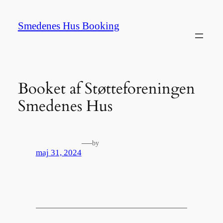
Spring
til
Smedenes Hus Booking
indhold
Booket af Støtteforeningen
Smedenes Hus
—
by
maj 31, 2024