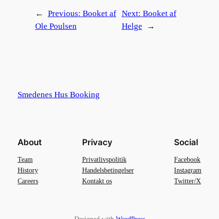
←
Previous:
Booket af
Next:
Booket af
Ole Poulsen
Helge
→
Smedenes Hus Booking
About
Privacy
Social
Team
Privatlivspolitik
Facebook
History
Handelsbetingelser
Instagram
Careers
Kontakt os
Twitter/X