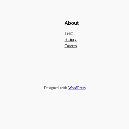
About
Team
History
Careers
Designed with
WordPress