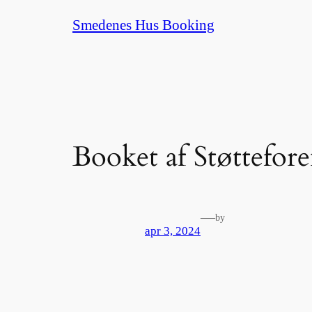
Spring
Smedenes Hus Booking
til
indhold
Booket af Støttefo
—
by
apr 3, 2024