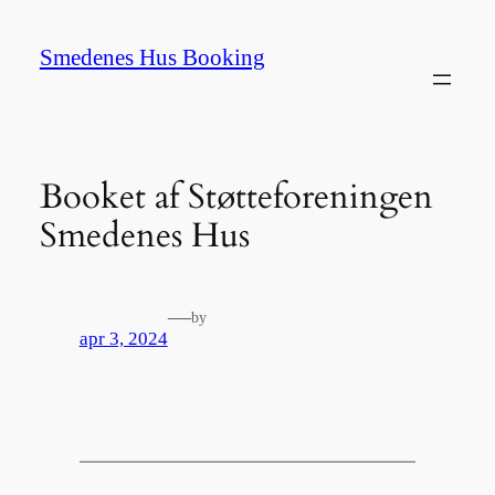
Spring
til
Smedenes Hus Booking
indhold
Booket af Støtteforeningen
Smedenes Hus
—
by
apr 3, 2024